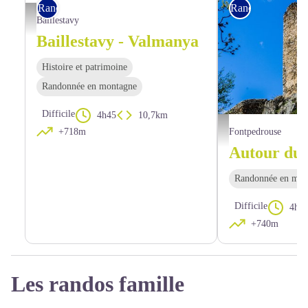
Rando pédestre
Rando pédestre
Vue sur la vallée - © OTI Conflent Canigó
Baillestavy
Baillestavy - Valmanya
Histoire et patrimoine
Randonnée en montagne
Difficile
4h45
10,7km
El Castell - OTI Conflent
Fontpedrouse
+718m
Autour du 
Randonnée en mon
Difficile
4h3
+740m
Les randos famille