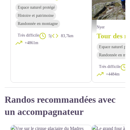
Espace naturel protégé
Histoire et patrimoine
Randonnée en montagne
Puig de la Collada Verda
Nyer
Très difficile
5j
83,7km
+4861m
Espace naturel pro
Randonnée en mon
Très difficile
+4484m
Randos recommandées avec
un accompagnateur