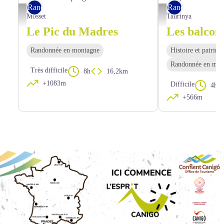
Rando pédestre
Rando pédestre
Vue sur le cirque glaciaire du Madres - OTI Conflent Canigó
Le grand four à griller d
Mosset
Taurinya
Le Pic du Madres
Randonnée en montagne
Histoire et patrim
Randonnée en mon
Très difficile
8h
16,2km
+1083m
Difficile
4h4
+566m