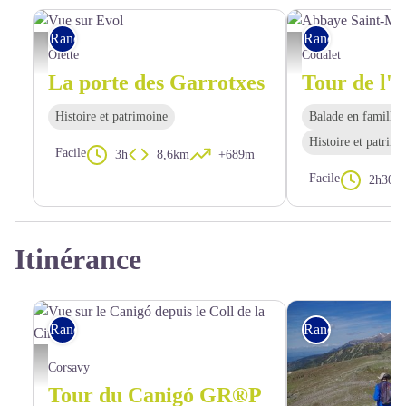
Rando pédestre
Rando pédestre
Vue sur Evol - OTI Conflent Canigó
Abbaye Saint-Michel de 
Olette
Codalet
La porte des Garrotxes
Histoire et patrimoine
Balade en famille
Histoire et patrim
Facile
3h
8,6km
+689m
Facile
2h30
Itinérance
Rando itinérante
Rando itinérante
Vue sur le Canigó depuis le Coll de la Cirera - © Bernard Frankel - CD66
Corsavy
Tour du Canigó GR®P