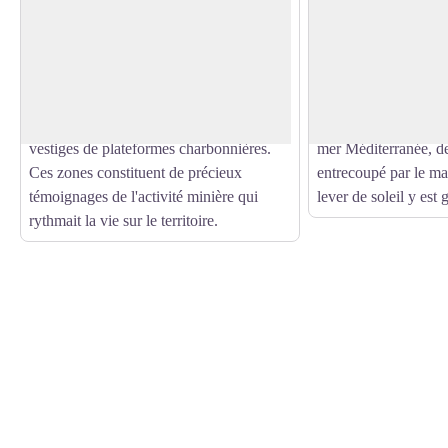
Plateforme charbonnière
Abri et baraque de
Après avoir admiré la vue sur la haute
L'abri de la Devesa, 
vallée du Riuferrer puis retrouvé le
situé près d'une anc
Voir l'image en plein écran
GR®P Tour du Canigó (Grande
berger, une installati
Randonnée de Pays, balisé en jaune et
dispose d’une capaci
rouge), vous découvrirez plusieurs
Il offre un panorama
vestiges de plateformes charbonnières.
mer Méditerranée, d
Ces zones constituent de précieux
entrecoupé par le ma
témoignages de l'activité minière qui
lever de soleil y est 
rythmait la vie sur le territoire.