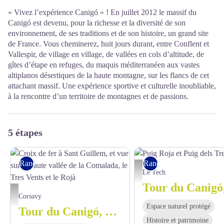
« Vivez l’expérience Canigó » ! En juillet 2012 le massif du
Canigó est devenu, pour la richesse et la diversité de son
environnement, de ses traditions et de son histoire, un grand site
de France. Vous cheminerez, huit jours durant, entre Conflent et
Vallespir, de village en village, de vallées en cols d’altitude, de
gîtes d’étape en refuges, du maquis méditerranéen aux vastes
altiplanos désertiques de la haute montagne, sur les flancs de cet
attachant massif. Une expérience sportive et culturelle inoubliable,
à la rencontre d’un territoire de montagnes et de passions.
5 étapes
Rando itinérante
Rando itinérante
Puig Roja et Puig dels Tres Vents 
Le Tech
Croix de fer à Sant Guillem, et vue sur la haute vallée de la Comalada, le Tres Vents et 
Corsavy
Espace naturel protégé
Tour du Canigó, de Batera à Sant Guillem
Histoire et patrimoine