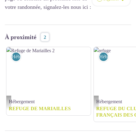
votre randonnée, signalez-les nous ici :
À proximité
2
Hébergement
Hébergement
Hébergement
Hébergement
Refuge de Mariailles 2 - Refuge de Mariailles
refuge - ©T.DULAC
REFUGE DE MARIAILLES
REFUGE DU CLU
FRANÇAIS DES