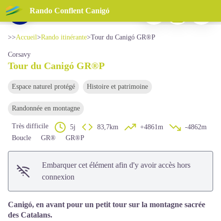
Tour du Canigó GR®P
Imprimer
Télécharger
Signaler 
Rando Conflent Canigó
Vue sur le Canigó depuis le Coll de la Cirera - © Bernard Frankel - CD66
Voir l'image en plein écran
>>
Accueil
>
Rando itinérante
>
Tour du Canigó GR®P
Corsavy
Tour du Canigó GR®P
Espace naturel protégé
Histoire et patrimoine
Randonnée en montagne
Très difficile
5j
83,7km
+4861m
-4862m
Boucle
GR®
GR®P
Embarquer cet élément afin d'y avoir accès hors
connexion
Canigó, en avant pour un petit tour sur la montagne sacrée
des Catalans.