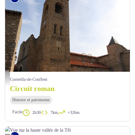
Eglise Sainte-Marie de Corneilla-de-Conflent - OTI Conflent Canigó
Corneilla-de-Conflent
Circuit roman
Histoire et patrimoine
Facile
2h30
7km
+326m