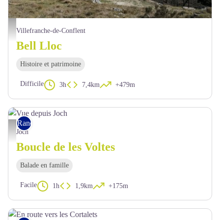
Vue sur le Canigó et la chapelle Sant Andreu de Bell Lloc - OTI Conflent Canigó
Villefranche-de-Conflent
Bell Lloc
Histoire et patrimoine
Difficile
3h
7,4km
+479m
Rando pédestre
Vue depuis Joch - OTI Conflent Canigó
Joch
Boucle de les Voltes
Balade en famille
Facile
1h
1,9km
+175m