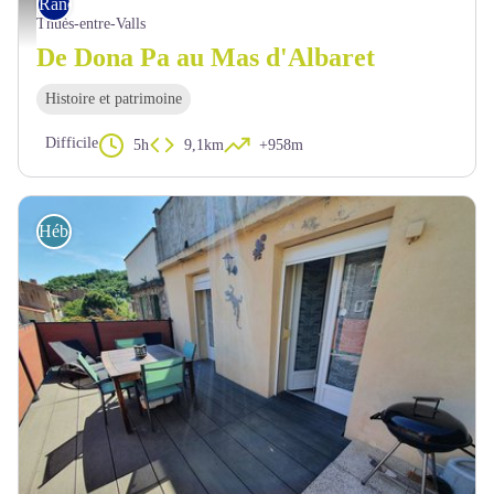
Rando pédestre
Vue sur la haute vallée de la Têt - OTI Conflent Canigó
Thuès-entre-Valls
De Dona Pa au Mas d'Albaret
Histoire et patrimoine
Difficile
5h
9,1km
+958m
Hébergement