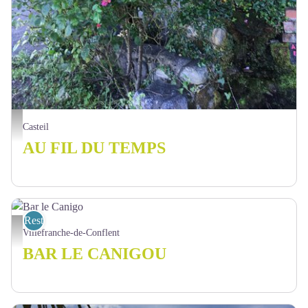
Au fils du temps - Au fils du temps
Casteil
AU FIL DU TEMPS
Restaurant
Bar le Canigo - Bar le Canigo
Villefranche-de-Conflent
BAR LE CANIGOU