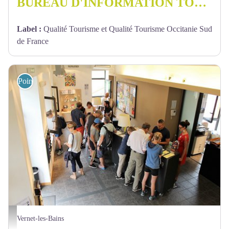
BUREAU D'INFORMATION TOURISTIQUE DE MOLITG-LES-BAINS - CONFLENT CANIGO
Label
:
Qualité Tourisme et Qualité Tourisme Occitanie Sud
de France
Point d'information
Office de tourisme Conflent Canigo, antenne de Vernet-les-Bains - Office de Tourisme C
Vernet-les-Bains