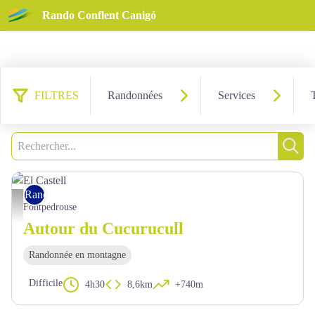
Rando Conflent Canigó
FILTRES
Randonnées
Services
146 résultats trouvés
Filtrer
Recherche
Rech
Rando pédestre
El Castell - OTI Conflent Canigó
Fontpedrouse
Autour du Cucurucull
Randonnée en montagne
Difficile
4h30
8,6km
+740m