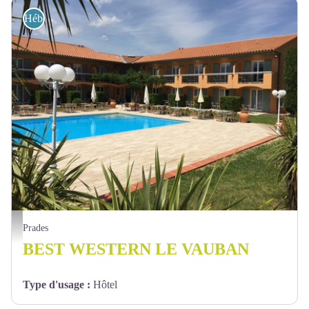
Hébergement
BW Le Vauban 1 - @BESTWESTERN
Prades
BEST WESTERN LE VAUBAN
Type d'usage
:
Hôtel