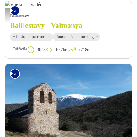
Rando pédestre
Vue sur la vallée - © OTI Conflent Canigó
Baillestavy
Baillestavy - Valmanya
Histoire et patrimoine
Randonnée en montagne
Difficile
4h45
10,7km
+718m
Rando pédestre