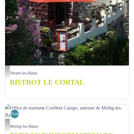
Bistrot le Cortal - Cortal
Vernet-les-Bains
BISTROT LE CORTAL
Point d'information
Office de tourisme Conflent Canigo, antenne de Molitg-les-Bains - OTCC
Molitg-les-Bains