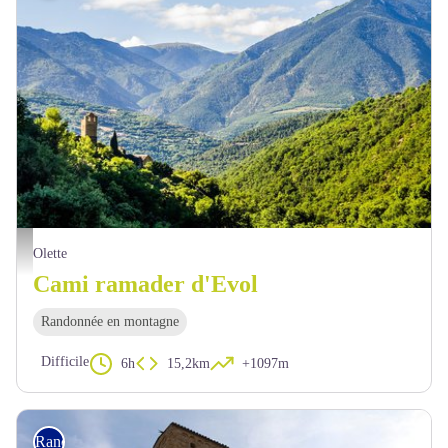
Vue sur les hauteurs d'Evol - OTI Conflent Canigó
Olette
Cami ramader d'Evol
Randonnée en montagne
Difficile
6h
15,2km
+1097m
Rando pédestre