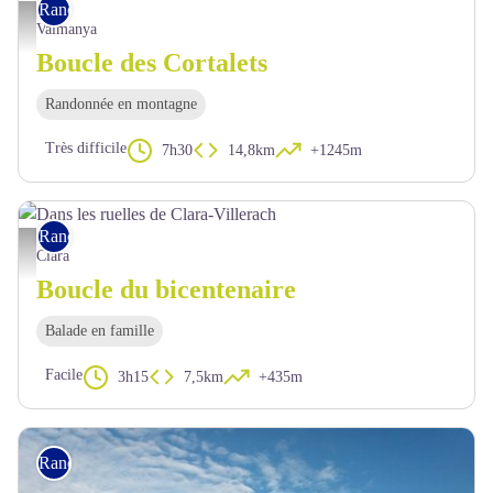
Rando pédestre
En route vers les Cortalets - OTI Conflent Canigó
Valmanya
Boucle des Cortalets
Randonnée en montagne
Très difficile
7h30
14,8km
+1245m
Rando pédestre
Dans les ruelles de Clara-Villerach - OTI Conflent Canigó
Clara
Boucle du bicentenaire
Balade en famille
Facile
3h15
7,5km
+435m
Rando pédestre