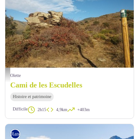
Vue sur le Roc de les Escudelles - OTI Conflent Canigó
Olette
Cami de les Escudelles
Histoire et patrimoine
Difficile
2h15
4,9km
+403m
Rando pédestre