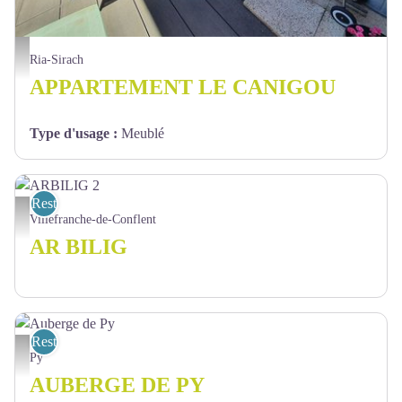
Terrasse - Waldren Jonathan
Ria-Sirach
APPARTEMENT LE CANIGOU
Type d'usage
:
Meublé
Restaurant
ARBILIG 2 - ARBILIG
Villefranche-de-Conflent
AR BILIG
Restaurant
Auberge de Py - Marie Destannes
Py
AUBERGE DE PY