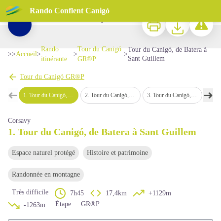
Tour du Canigó, de Batera à Sant Guillem
Rando Conflent Canigó
Croix de fer à Sant Guillem, et vue sur la haute vallée de la Comalada, le Tres Vents et le Rojà - © Bernard Frankel - CD66
Imprimer
Télécharger
Signaler 
Voir l'image en plein écran
Rando
Tour du Canigó
Tour du Canigó, de Batera à
>>
Accueil
>
>
>
Sant Guillem
itinérante
GR®P
Tour du Canigó GR®P
➜
➜
1
.
Tour du Canigó, de Batera à Sant Guillem
2
.
Tour du Canigó, de Sant Guillem aux Conques
3
.
Tour du Canigó, des Conques à Marialles
4
.
Tour du
Étape précédente
Étap
Corsavy
1. Tour du Canigó, de Batera à Sant Guillem
Espace naturel protégé
Histoire et patrimoine
Randonnée en montagne
Très difficile
7h45
17,4km
+1129m
Étape
GR®P
-1263m