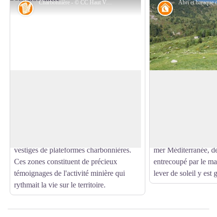
Charbonnière - © CC Haut Vallespir
Histoire
Refuge non ga
Plateforme charbonnière
Abri et baraque de
Après avoir admiré la vue sur la haute
L'abri de la Devesa, 
vallée du Riuferrer puis retrouvé le
situé près d'une anc
Voir l'image en plein écran
GR®P Tour du Canigó (Grande
berger, une installati
Randonnée de Pays, balisé en jaune et
dispose d’une capaci
rouge), vous découvrirez plusieurs
Il offre un panorama
vestiges de plateformes charbonnières.
mer Méditerranée, d
Ces zones constituent de précieux
entrecoupé par le ma
témoignages de l'activité minière qui
lever de soleil y est 
rythmait la vie sur le territoire.