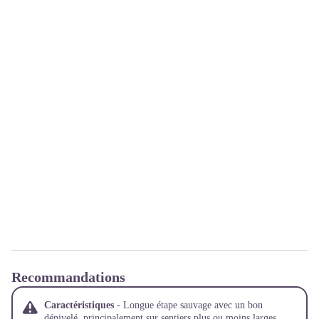
Recommandations
Caractéristiques
- Longue étape sauvage avec un bon
dénivelé, principalement sur sentiers plus ou moins larges,