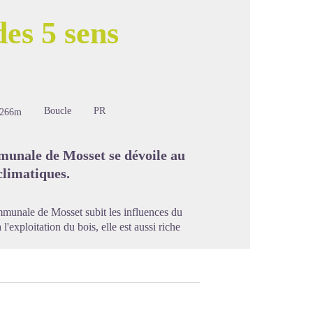
des 5 sens
image en plein écran
Boucle
PR
-266m
mmunale de Mosset se dévoile au
 climatiques.
ommunale de Mosset subit les influences du
l'exploitation du bois, elle est aussi riche