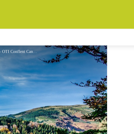
Vue automnale sur la forêt de Mosset - OTI Conflent Canigó