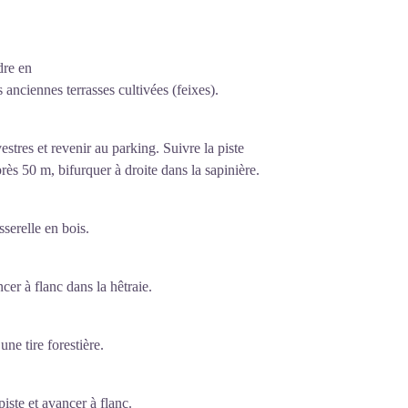
dre en
s anciennes terrasses cultivées (feixes).
stres et revenir au parking. Suivre la piste
près 50 m, bifurquer à droite dans la sapinière.
serelle en bois.
er à flanc dans la hêtraie.
ne tire forestière.
iste et avancer à flanc.