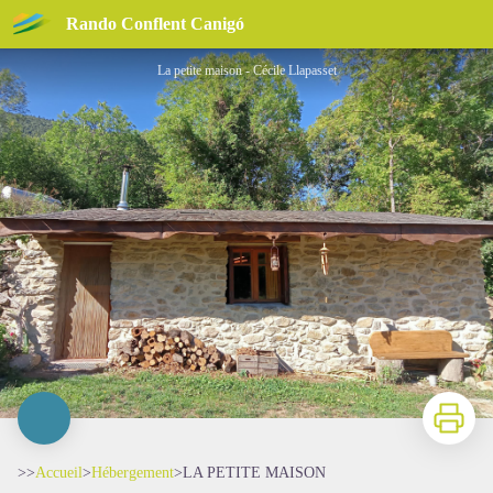
LA PETITE MAISON
Rando Conflent Canigó
La petite maison - Cécile Llapasset
Imprimer
>>
Accueil
>
Hébergement
>
LA PETITE MAISON