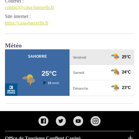
Courriel
:
contact@casa-bauxells.fr
Site internet
:
https://casa-bauxells.fr
Météo
Office de Tourisme Conflent Canigó