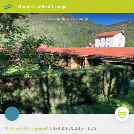
CASA BAUXELLS - LE 9
Rando Conflent Canigó
Casa Bauxells - Casa Bauxells
Imprimer
>>
Accueil
>
Hébergement
>
CASA BAUXELLS - LE 9