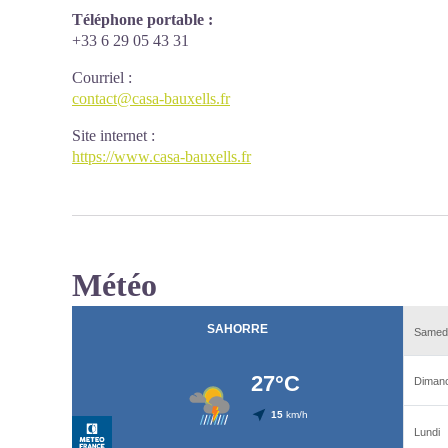
Téléphone portable :
+33 6 29 05 43 31
Courriel
:
contact@casa-bauxells.fr
Site internet
:
https://www.casa-bauxells.fr
Météo