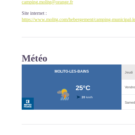
camping.molitg@orange.fr
Site internet
:
https://www.molitg.com/hebergement/camping-municipal-le
Météo