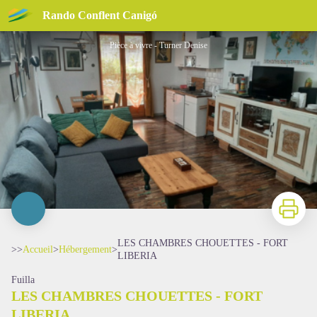
LES CHAMBRES CHOUETTES - FORT LIBERIA
Rando Conflent Canigó
Pièce à vivre - Turner Denise
Imprimer
LES CHAMBRES CHOUETTES - FORT
>>
Accueil
>
Hébergement
>
LIBERIA
Fuilla
LES CHAMBRES CHOUETTES - FORT
Voir l'image en plein écran
LIBERIA