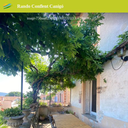
LA BELLE D'ÂME
Rando Conflent Canigó
image-750aaa82369d493d82701f13c425bd44 - @Les gîtes de France