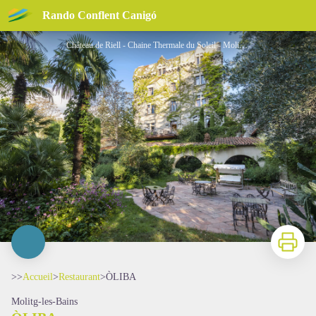
ÒLIBA
Rando Conflent Canigó
Château de Riell - Chaine Thermale du Soleil - Molitg les Bains - Château de Riell
Imprimer
>>
Accueil
>
Restaurant
>
ÒLIBA
Molitg-les-Bains