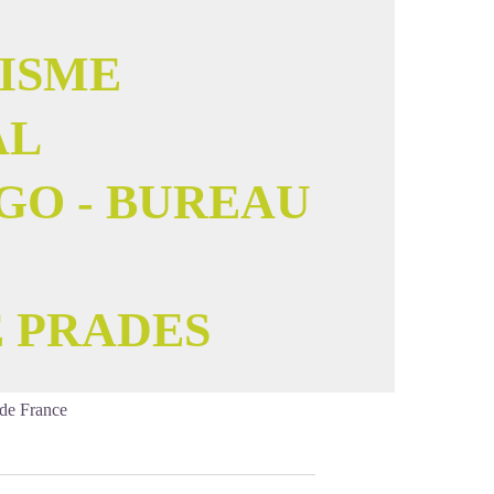
RISME
image en plein écran
AL
GO - BUREAU
E PRADES
 de France