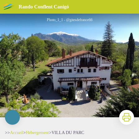
VILLA DU PARC
Rando Conflent Canigó
Photo_1_1 - @gitesdefrance66
Imprimer
>>
Accueil
>
Hébergement
>
VILLA DU PARC