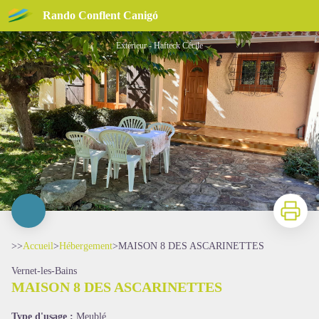
MAISON 8 DES ASCARINETTES
Rando Conflent Canigó
Extérieur - Hafteck Cécile
Imprimer
>>
Accueil
>
Hébergement
>
MAISON 8 DES ASCARINETTES
Vernet-les-Bains
MAISON 8 DES ASCARINETTES
Voir l'image en plein écran
Type d'usage :
Meublé