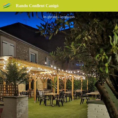
RESTAURANT HOTEL LES GLYCINES
Rando Conflent Canigó
les glycines - les glycines