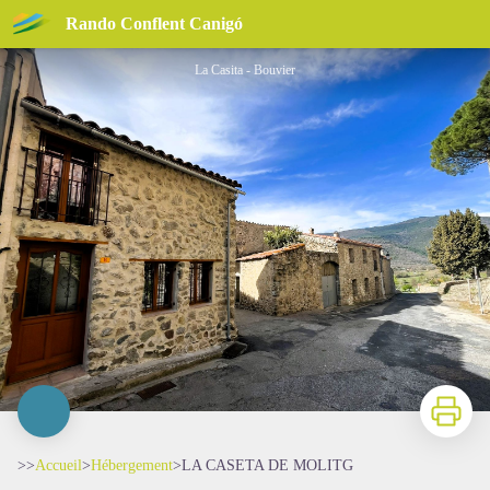
LA CASETA DE MOLITG
Rando Conflent Canigó
La Casita - Bouvier
Imprimer
>>
Accueil
>
Hébergement
>
LA CASETA DE MOLITG